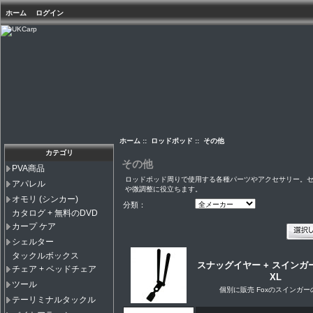
ホーム
ログイン
ホーム
::
ロッドポッド
:: その他
カテゴリ
その他
PVA商品
ロッドポッド周りで使用する各種パーツやアクセサリー。
アパレル
や微調整に役立ちます。
オモリ (シンカー)
分類：
カタログ + 無料のDVD
カープ ケア
シェルター
タックルボックス
スナッグイヤー + スインガ
チェア + ベッドチェア
XL
ツール
個別に販売 Foxのスインガー
テーリミナルタックル