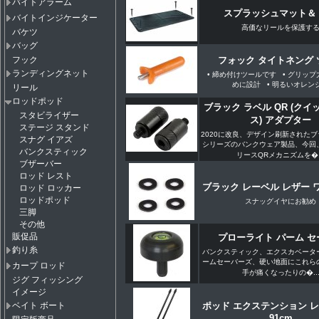
バイトアラーム
スプラッシュマット＆
バイトインジケーター
高価なリールを保護す
バケツ
バッグ
フック
フォック タイトネング 
ランディングネット
• 締め付けツールです • グリッ
めに設計 • 明るいオレン
リール
ロッドポッド
ブラック ラベル QR (ク
スタビライザー
ス) アダプター
ステージ スタンド
2020に改良、デザイン刷新された
スナグ イアズ
シリーズのバンクウェア製品、今回
バンクスティック
リースQRメカニズムを�..
ブザーバー
ロッド レスト
ブラック レーベル レザー 
ロッド ロッカー
ロッドポッド
スナッグイヤにお勧め
三脚
その他
販促品
プローライト パーム セ
釣り糸
バンクスティック、エクスカベータ
ームセーバーズ、硬い地面にこれら
カープ ロッド
手が痛くなったりの�..
ジグ フィッシング
イメージ
ベイト ボート
ポッド エクステンション レ
91cm