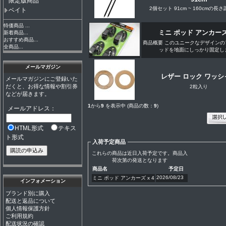
限定版商品
2個セット 91cm ~ 160cmの長
ベイト
特価商品 ...
ミニ ポッド アンカーズ 
新着商品...
おすすめ商品...
商品概要 このユニークなデザインの
全商品...
ッドを地面にしっかり固定します
メールマガジン
レザー ロック ワッシ
メールマガジンにご登録いた
だくと、お得な情報や割引券
2粒入り
などが届きます。
1
から
9
を表示中 (商品の数：
9
)
メールアドレス：
HTML形式
テキス
ト形式
入荷予定商品
これらの商品は近日入荷予定です。商品入
荷次第の発送となります
商品名
予定日
2026/08/23
ミニ ポッド アンカーズ x 4
インフォメーション
ブランド別に購入
配送と返品について
個人情報保護方針
ご利用規約
配送状況の確認