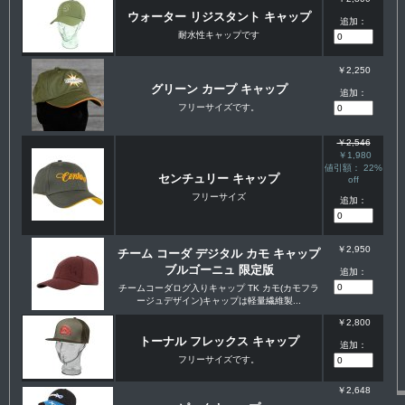
ウォーター リジスタント キャップ
追加：
耐水性キャップです
￥2,250
グリーン カープ キャップ
追加：
フリーサイズです。
￥2,546
￥1,980
値引額： 22%
センチュリー キャップ
off
フリーサイズ
追加：
￥2,950
チーム コーダ デジタル カモ キャップ
ブルゴーニュ 限定版
追加：
チームコーダログ入りキャップ TK カモ(カモフラ
ージュデザイン)キャップは軽量繊維製...
￥2,800
トーナル フレックス キャップ
追加：
フリーサイズです。
￥2,648