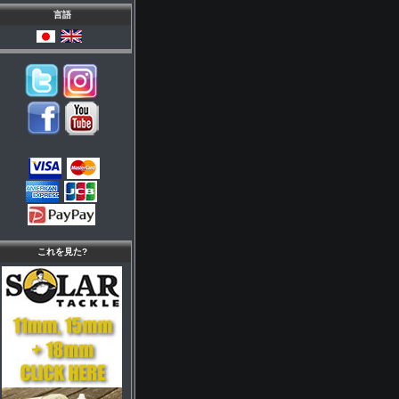
言語
これを見た?