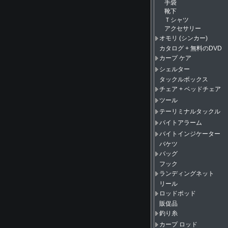
手袋
靴下
Ｔシャツ
アクセサリー
オモリ (シンカー)
カタログ + 無料のDVD
カープ ケア
シェルター
タックルボックス
チェア + ベッドチェア
ツール
テーリミナルタックル
バイトアラーム
バイトインジケーター
バケツ
バッグ
フック
ランディングネット
リール
ロッドポッド
販促品
釣り糸
カープ ロッド