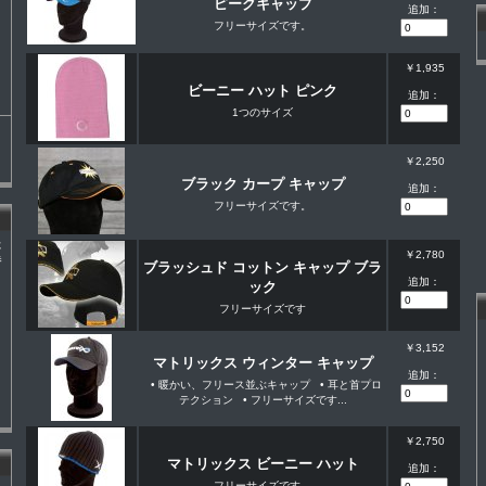
ピークキャップ
追加：
フリーサイズです。
￥1,935
ビーニー ハット ピンク
追加：
1つのサイズ
￥2,250
ブラック カープ キャップ
追加：
フリーサイズです。
た
￥2,780
券
ブラッシュド コットン キャップ ブラ
追加：
ック
フリーサイズです
￥3,152
マトリックス ウィンター キャップ
追加：
• 暖かい、フリース並ぶキャップ • 耳と首プロ
テクション • フリーサイズです...
￥2,750
マトリックス ビーニー ハット
追加：
フリーサイズです。