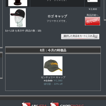
￥2,800
商品詳細へ
ロゴ キャップ
フリーサイズです。
1
から
13
を表示中 (商品の数：
13
)
8月：今月の特価品
センチュリー キャップ
￥2,546
￥1,980
値引額： 22% off