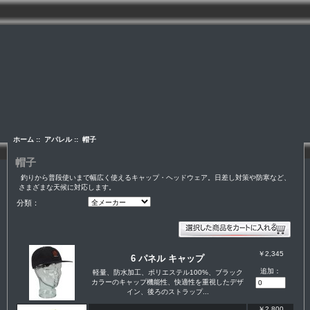
ホーム
::
アパレル
:: 帽子
帽子
釣りから普段使いまで幅広く使えるキャップ・ヘッドウェア。日差し対策や防寒など、
さまざまな天候に対応します。
分類：
￥2,345
6 パネル キャップ
追加：
軽量、防水加工、ポリエステル100%、ブラック
カラーのキャップ機能性、快適性を重視したデザ
イン、後ろのストラップ...
￥2,800