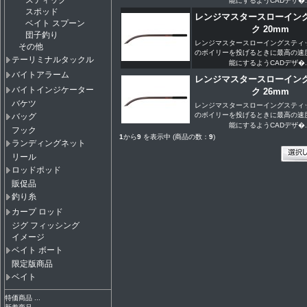
スティック
能にするようCADデザ�..
スポッド
レンジマスタースローイン
ベイト スプーン
ク 20mm
団子釣り
レンジマスタースローイングスティ
その他
のボイリーを投げるときに最高の速
テーリミナルタックル
能にするようCADデザ�..
バイトアラーム
レンジマスタースローイン
バイトインジケーター
ク 26mm
バケツ
レンジマスタースローイングスティ
のボイリーを投げるときに最高の速
バッグ
能にするようCADデザ�..
フック
1
から
9
を表示中 (商品の数：
9
)
ランディングネット
リール
ロッドポッド
販促品
釣り糸
カープ ロッド
ジグ フィッシング
イメージ
ベイト ボート
限定版商品
ベイト
特価商品 ...