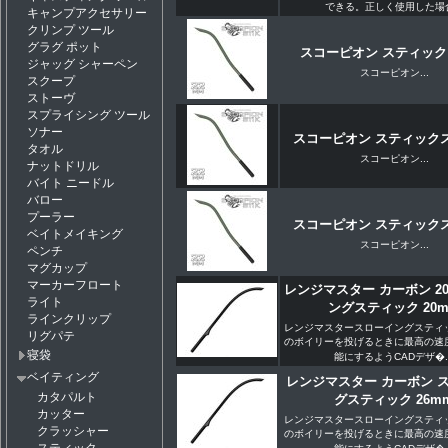
できる。正しく使用した場合.
キャンプアクセサリー
クリンプ ツール
グラグ ポット
スコーピオン スティック 
ジャッグ シャーペン
スコーピオン...
スクープ
ストーヴ
スプライシング ツール
ソナー
スコーピオン スティックス
タオル
スコーピオン...
ナットドリル
バイト ニードル
バロー
プーラー
スコーピオン スティックス
ベイトメイキング
スコーピオン...
ペンチ
マグカップ
マーカーフロート
レンジマスター カーボン 2
ライト
ングスティック 20
ラインクリップ
レンジマスタースローイングスティ
リグパテ
のボイリーを投げるときに最高の速
寝袋
能にするようCADデザ�..
ベイティング
レンジマスター カーボン 
カタパルト
グスティック 26m
カッター
レンジマスタースローイングスティ
クラッシャー
のボイリーを投げるときに最高の速