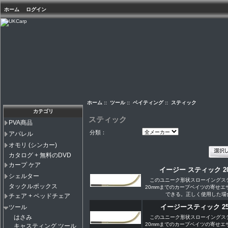
ホーム
ログイン
ホーム
::
ツール
::
ベイティング
:: スティック
カテゴリ
スティック
PVA商品
分類：
アパレル
オモリ (シンカー)
カタログ + 無料のDVD
カープ ケア
イージー スティック 2
シェルター
このユニーク形状スローイングス
タックルボックス
20mmまでのカープベイツの寄せエ
できる。正しく使用した場合.
チェア + ベッドチェア
イージースティック 2
ツール
はさみ
このユニーク形状スローイングス
20mmまでのカープベイツの寄せエ
キャスティング ツール