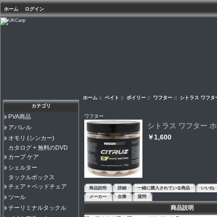
ホーム
ログイン
ホーム
::
ベイト
::
ボイリー
::
ワフター
:: シトラス ワフタ
カテゴリ
ワフター
PVA商品
シトラス ワフター ホ
アパレル
￥1,600
オモリ (シンカー)
カタログ + 無料のDVD
カープ ケア
シェルター
タックルボックス
チェア + ベッドチェア
商品説明
詳細
一緒に購入されている商品
いいね
ツール
メーカー
在庫
質問
商品説明
テーリミナルタックル