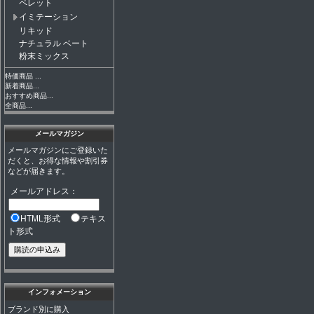
ペレット
イミテーション
リキッド
ナチュラル ベート
粉末ミックス
特価商品 ...
新着商品...
おすすめ商品...
全商品...
メールマガジン
メールマガジンにご登録いた
だくと、お得な情報や割引券
などが届きます。
メールアドレス：
HTML形式
テキス
ト形式
インフォメーション
ブランド別に購入