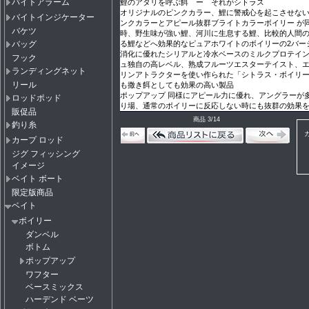
バイトアラーム
鯉のアタリを呼ぶ餌 ー それがシトラス
オリジナルのピンクカラー、鯉に警戒心を起こさせな
バイトインジケーター
ンクカラーとアピール抜群ブライトカラーボイリー が
バケツ
時、野生味が強い鯉、河川に生息する鯉、比較的人間
る鯉などへ効果的なピュアホワイトのボイリーの2バー
バッグ
消化に優れたシリアルと冷水ベースのミルクプロテイ
フック
ュ独自の高レベル、熟成フルーツエスターテイスト、
ランディングネット
リンアトラクターを使い作られた「シトラス・ボイリ
リール
も撒き餌としても効果の高い製品
ポップアップ 同様にアピール力に優れ、アングラーが
ロッドポッド
り場、通常のボイリーに反応しない時にも抜群の効果
販促品
商品 3/14
釣り糸
カープ ロッド
ジグ フィッシング
イメージ
ベイト ボート
限定版商品
ベイト
ボイリー
ダンベル
ボトム
ポップアップ
ワフター
ベースミックス
ハーデンド ベーツ