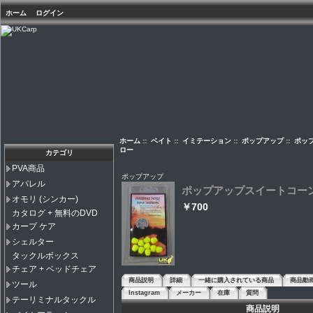
ホーム
ログイン
ホーム
::
ベイト
::
イミテーション
::
ポップアップ
:: ポ
ロー
カテゴリ
PVA商品
ポップアップ
アパレル
ポップアップスイートコーン
オモリ (シンカー)
￥700
カタログ + 無料のDVD
カープ ケア
シェルター
タックルボックス
チェア + ベッドチェア
商品説明
詳細
一緒に購入されている商品
商品動
ツール
Instagram
メーカー
在庫
質問
テーリミナルタックル
商品説明