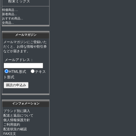
粉末ミックス
特価商品 ...
新着商品...
おすすめ商品...
全商品...
メールマガジン
メールマガジンにご登録いた
だくと、お得な情報や割引券
などが届きます。
メールアドレス：
HTML形式
テキス
ト形式
インフォメーション
ブランド別に購入
配送と返品について
個人情報保護方針
ご利用規約
配送状況の確認
FAX注文