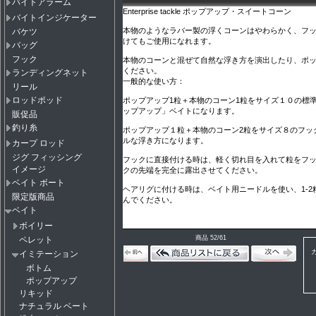
バイトアラーム
Enterprise tackle ポップアップ・スイートコーン
バイトインジケーター
本物のようなラバー製の浮くコーンはやわらかく、フ
バケツ
けてもご使用になれます。
バッグ
フック
本物のコーンと混ぜて自然な浮き方を演出したり、ポ
ください。
ランディングネット
一般的な使い方：
リール
ロッドポッド
ポップアップ1粒＋本物のコーン1粒をサイズ１０の標
ップアップ」ベイトになります。
販促品
釣り糸
ポップアップ１粒＋本物のコーン2粒をサイズ８のフッ
ルな浮き方になります。
カープ ロッド
ジグ フィッシング
フックに直接付ける時は、軽く切れ目を入れて粒をフ
イメージ
クの先端を完全に露出させてください。
ベイト ボート
ヘアリグに付ける時は、ベイト用ニードルを使い、1-
限定版商品
んでください。
ベイト
ボイリー
商品 52/61
ペレット
イミテーション
ボトム
ポップアップ
リキッド
ナチュラル ベート