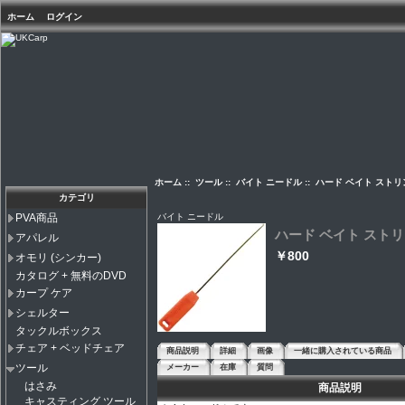
ホーム
ログイン
ホーム
::
ツール
::
バイト ニードル
:: ハード ベイト スト
カテゴリ
バイト ニードル
PVA商品
ハード ベイト スト
アパレル
￥800
オモリ (シンカー)
カタログ + 無料のDVD
カープ ケア
シェルター
タックルボックス
チェア + ベッドチェア
商品説明
詳細
画像
一緒に購入されている商品
ツール
メーカー
在庫
質問
はさみ
商品説明
キャスティング ツール