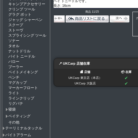
ベイ トニードルです。
キャンプアクセサリー
長さ: 16cm
クリンプ ツール
商品 11/25
グラグ ポット
ジャッグ シャーペン
スクープ
ストーヴ
スプライシング ツール
ソナー
タオル
ナットドリル
バイト ニードル
バロー
📍 UKCarp 店舗在庫
プーラー
ベイトメイキング
🏬 店舗
📦 在庫
ペンチ
✔
UKCarp 東京店（本店）
マグカップ
✔
UKCarp 大阪店
マーカーフロート
ライト
ラインクリップ
リグパテ
寝袋
ベイティング
その他
テーリミナルタックル
バイトアラーム