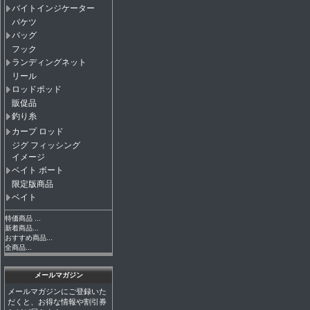
バイトインジケーター
バケツ
バッグ
フック
ランディングネット
リール
ロッドポッド
販促品
釣り糸
カープ ロッド
ジグ フィッシング
イメージ
ベイト ボート
限定版商品
ベイト
特価商品 ...
新着商品...
おすすめ商品...
全商品...
メールマガジン
メールマガジンにご登録いた
だくと、お得な情報や割引券