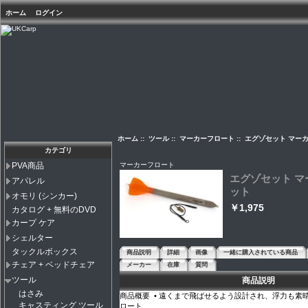
ホーム
ログイン
ホーム
::
ツール
::
マーカーフロート
:: エグゾセット マー
カテゴリ
マーカーフロート
PVA商品
エグゾセット マ
アパレル
ット
オモリ (シンカー)
￥1,975
カタログ + 無料のDVD
カープ ケア
シェルター
タックルボックス
商品説明
詳細
画像
一緒に購入されている商品
チェア + ベッドチェア
メーカー
在庫
質問
ツール
商品説明
はさみ
商品概要 • 遠くまで飛ばせるよう設計され、浮力も素
キャスティング ツール
ロート