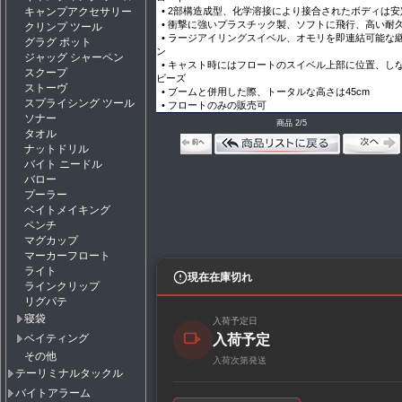
• 2部構造成型、化学溶接により接合されたボディは安
キャンプアクセサリー
• 衝撃に強いプラスチック製、ソフトに飛行、高い耐
クリンプ ツール
• ラージアイリングスイベル、オモリを即連結可能な
グラグ ポット
ン
ジャッグ シャーペン
• キャスト時にはフロートのスイベル上部に位置、し
スクープ
ビーズ
ストーヴ
• ブームと併用した際、トータルな高さは45cm
スプライシング ツール
• フロートのみの販売可
ソナー
商品 2/5
タオル
ナットドリル
バイト ニードル
バロー
プーラー
ベイトメイキング
ペンチ
マグカップ
マーカーフロート
ライト
現在在庫切れ
ラインクリップ
リグパテ
寝袋
入荷予定日
入荷予定
ベイティング
その他
入荷次第発送
テーリミナルタックル
バイトアラーム