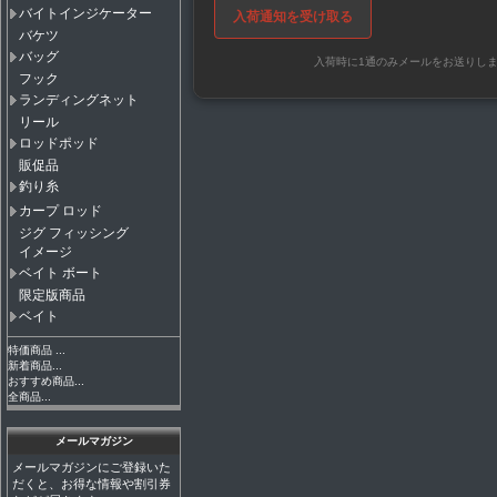
バイトインジケーター
入荷通知を受け取る
バケツ
バッグ
入荷時に1通のみメールをお送りし
フック
ランディングネット
リール
ロッドポッド
販促品
釣り糸
カープ ロッド
ジグ フィッシング
イメージ
ベイト ボート
限定版商品
ベイト
特価商品 ...
新着商品...
おすすめ商品...
全商品...
メールマガジン
メールマガジンにご登録いた
だくと、お得な情報や割引券