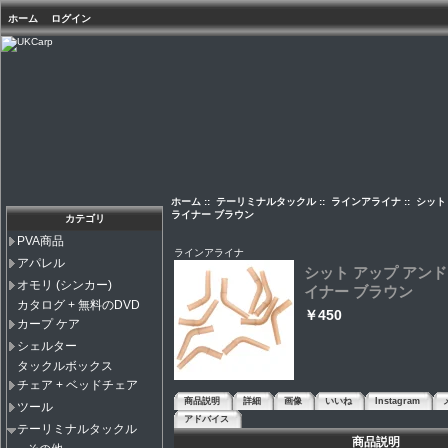
ホーム
ログイン
ホーム
::
テーリミナルタックル
::
ラインアライナ
:: シット
ライナー ブラウン
カテゴリ
PVA商品
ラインアライナ
アパレル
シット アップ アンド
オモリ (シンカー)
イナー ブラウン
カタログ + 無料のDVD
￥450
カープ ケア
シェルター
タックルボックス
チェア + ベッドチェア
商品説明
詳細
画像
いいね
Instagram
ツール
アドバイス
テーリミナルタックル
商品説明