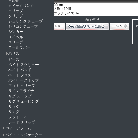
その他
29mm
クイックリンク
入数：10個
クリップ
フックサイズ:8-4
クリンプ
商品 28/34
シュリンク チューブ
シリコンチューブ
シンカー
スイベル
スリーブ
テールラバー
ハリス
ビーズ
ベイト スクリュー
ベイト バンド
ベート フロス
ボイリー ストップ
マゴト クリップ
ラインアライナ
リグ ストップ
リグ チュービング
リッグ
リング
レッドコア
レード クリップ
バイトアラーム
バイトインジケーター