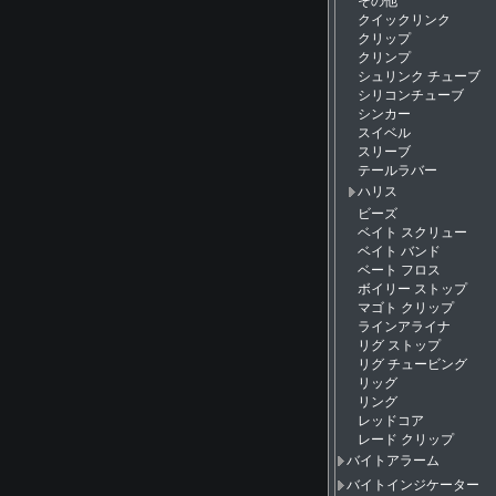
その他
クイックリンク
クリップ
クリンプ
シュリンク チューブ
シリコンチューブ
シンカー
スイベル
スリーブ
テールラバー
ハリス
ビーズ
ベイト スクリュー
ベイト バンド
ベート フロス
ボイリー ストップ
マゴト クリップ
ラインアライナ
リグ ストップ
リグ チュービング
リッグ
リング
レッドコア
レード クリップ
バイトアラーム
バイトインジケーター