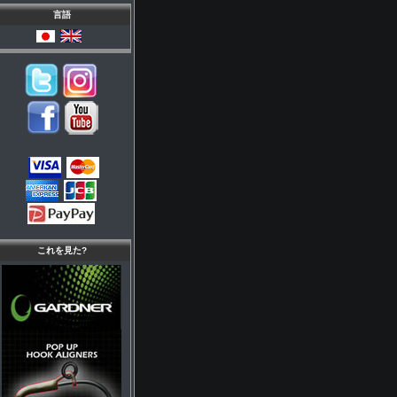
言語
これを見た?