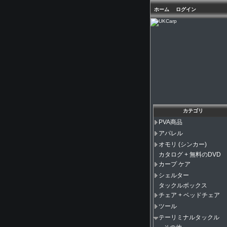
ホーム
ログイン
カテゴリ
PVA商品
アパレル
オモリ (シンカー)
カタログ + 無料のDVD
カープ ケア
シェルター
タックルボックス
チェア + ベッドチェア
ツール
テーリミナルタックル