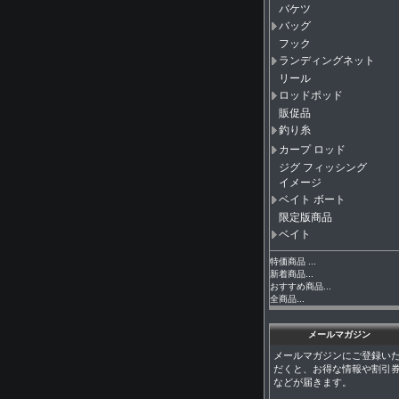
バケツ
バッグ
フック
ランディングネット
リール
ロッドポッド
販促品
釣り糸
カープ ロッド
ジグ フィッシング
イメージ
ベイト ボート
限定版商品
ベイト
特価商品 ...
新着商品...
おすすめ商品...
全商品...
メールマガジン
メールマガジンにご登録い
だくと、お得な情報や割引
などが届きます。