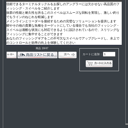
信頼できるターミナルタックルをお探しのアングラーには欠かせない高品質のフ
ィッシング・スイベルをご紹介します
抜群の性能と耐久性を誇るこのスイベルはスムーズな回転を実現し、激しい釣り
でもラインのねじれを軽減します
メインラインとリーダーを接続するための完璧なソリューションを提供します
鯉やその他の貴重な魚種をターゲットにしている場合でも当社のフィッシング・
スイベルは過酷な状況にも対応できるように設計されているので、スリリングな
フィッシングに集中することができます
あなたのフィッシングギアをこの不可欠なスイベルでアップグレードし、水上で
のコントロールと効率の向上を体験してください
商品 19/47
カートに追加：