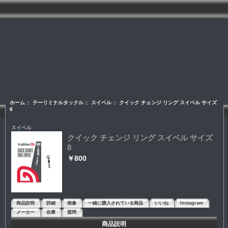
ホーム
::
テーリミナルタックル
::
スイベル
:: クイック チェンジ リング スイベル サイズ
8
スイベル
クイック チェンジ リング スイベル サイズ
8
￥800
商品説明
詳細
画像
一緒に購入されている商品
いいね
Instagram
メーカー
在庫
質問
商品説明