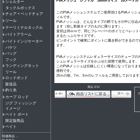
PVAメッシュ レフィル 16mmサイズ 25メートル
シェルター
タックルボックス
このPVAメッシュシステムでご使用頂けるPVAメッシ
チェア + ベッドチェア
ィルです。
ツール
PVAメッシュは、どんなタイプの餌でもその中に仕込
ます（但し乾燥タイプのものに限ります）。
テーリミナルタックル
直径は35ｍｍで、同じフレーバーのボイリとペレット
バイトアラーム
きるたっぷりサイズです。
ピンポイントで確実にポイントに撒き餌ができるので
バイトインジケーター
ます。
バケツ
バッグ
PVAメッシュシステムレギュラーサイズのチューブの片
フック
シュレギュラーサイズをかぶせた状態で使用します。
ランディングネット
このPVAメッシュは伝線しにくい構造になっておりま
便利です。
リール
25ｍの他、7ｍ、5ｍのレフィルもご用意しております
ロッドポッド
販促品
商品 2/12
釣り糸
カープ ロッド
ジグ フィッシング
イメージ
ベイト ボート
限定版商品
ベイト
特価商品 ...