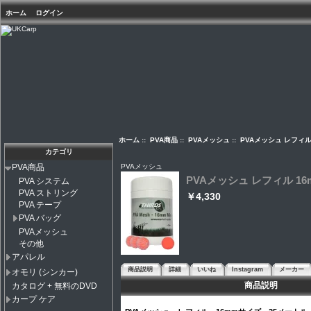
ホーム
ログイン
ホーム
::
PVA商品
::
PVAメッシュ
:: PVAメッシュ レフィル 
カテゴリ
PVAメッシュ
PVA商品
PVAメッシュ レフィル 16m
PVA システム
PVA ストリング
￥4,330
PVA テープ
PVA バッグ
PVAメッシュ
その他
アパレル
商品説明
詳細
いいね
Instagram
メーカー
オモリ (シンカー)
商品説明
カタログ + 無料のDVD
カープ ケア