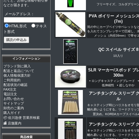
だくと、お得な情報や割引券
フリーサイズ、コルダグリー
などが届きます。
メールアドレス：
PVA ボイリー メッシュシ
(7m)
HTML形式
テキス
筒の中にカープベイツやペレットな
を入れてコンプレッサーで圧縮し、
ト形式
メッシュ（内径39mm）で寄せエ.
QC スイベル サイズ 8
10入り
インフォメーション
ブランド別に購入
SLR マーカー/スポッド ブ
配送と返品について
300m
個人情報保護方針
ご利用規約
• ロングキャスティングブレード •
配送状況の確認
低伸縮性 • 超しなやか
FAX注文
アンチタングル スリーブ 
電話注文
ル
お問い合わせ
サイトマップ
キャスティング時にハリスをオモリ
卸売のご案内
離れ易いようにする。リードクリッ
購入ガイド
置決め。KORDAカープスイベル�.
📦 佐川急便 営業所検索
🏬 店舗案内
アンチタングル スリーブ 
キャスティング時にハリスをオモリ
離れ易いようにする。リードクリッ
商品検索