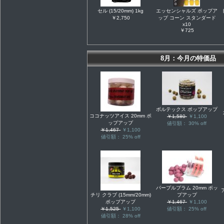
セル (15/20mm) 1kg
エッセンシャルズ ポップア
￥2,750
ップ コーン スタンダード
x10
￥725
8月：今月の特価品
ボルテックス ポップアップ
ココナッツアイス 20mm ポ
￥1,580
￥1,100
ップアップ
値引額： 30% off
￥1,467
￥1,100
値引額： 25% off
パープルプラム 20mm ポッ
チリ クラブ (15mm/20mm)
プアップ
ポップアップ
￥1,467
￥1,100
￥1,525
￥1,100
値引額： 25% off
値引額： 28% off