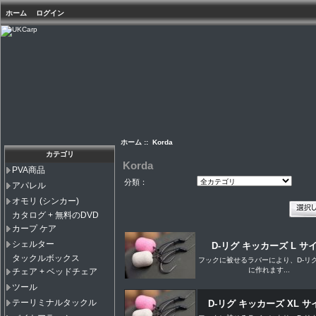
ホーム
ログイン
ホーム
:: Korda
カテゴリ
Korda
PVA商品
分類：
アパレル
オモリ (シンカー)
カタログ + 無料のDVD
カープ ケア
シェルター
D-リグ キッカーズ L サ
タックルボックス
フックに被せるラバーにより、D-リ
に作れます...
チェア + ベッドチェア
ツール
テーリミナルタックル
D-リグ キッカーズ XL サ