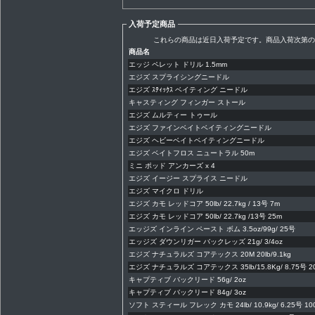
入荷予定商品
これらの商品は近日入荷予定です。商品入荷次第の
商品名
エッジ ペレット ドリル 1.5mm
エジズ スプライシングニードル
エジズ ｽﾃｨｯｸｽ ベイティング ニードル
キャスティング フィンガー ストール
エジズ ムルティー トゥール
エジズ ファインベイトベイティングニードル
エジズ ヘビーベイトベイティングニードル
エジズ ベイトフロス ニュートラル 50m
ミニ ポッド アンカーズ x 4
エジズ イージー スプライス ニードル
エジズ マイクロ ドリル
エジズ カモ レッドコア 50lb/ 22.7kg / 13号 7m
エジズ カモ レッドコア 50lb/ 22.7kg /13号 25m
エッジズ インライン ペースト ボム 3.5oz/99g/ 25号
エッジズ ダウンリガー バックレッズ 21g/ 3/4oz
エジズ ナチュラルズ コアテックス 20M 20lb/9.1kg
エジズ ナチュラルズ コアテックス 35lb/15.8Kg/ 8.75号 2
キャプティブ バックリード 56g/ 2oz
キャプティブ バックリード 84g/ 3oz
ソフト スティール フレック カモ 24lb/ 10.9kg/ 6.25号 10