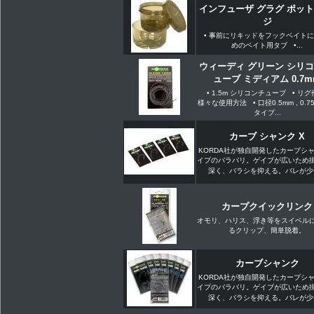
インフューザ グラグ ポット
ジ
• 事前にリキッドをフックベイト
めのベイト用タブ •...
ウィーディ グリーン シリコ
ューブ ミディアム 0.7m
• 1.5m シリコンチューブ • リ
様々な使用方法 • 口径0.5mm , 0.7
タイプ...
カーブ シャンク X
KORDA社が独自開発したカーブシ
イプのバラバリ。ゲイブが広いため
深く、バラシを抑える。バレが少�.
カープクイックリンク
オモリ、ハリス、浮き等をスイベル
るクリップ、簡単脱着。
カーブシャンク
KORDA社が独自開発したカーブシ
イプのバラバリ。ゲイブが広いため
深く、バラシを抑える。バレが少�.