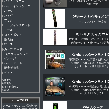
バイトアラーム
フックに被せるラバーにより、D-リ
に作れます...
バイトインジケーター
バケツ
バッグ
DFカープリグ (サイズ 2/4/
フック
ヘアリグストッパー含ま
ランディングネット
リール
IQ D-リグ (サイズ 2/ 4/
ロッドポッド
特徴は以下の通り • 鋭いフックポイ
販促品
内向きのアイ • 極小のカエシ部分 •
釣り糸
カープ ロッド
ジグ フィッシング
Korda マスタークラス 8 
イメージ
四時間弱!!! Kordaの商品をお買い
ベイト ボート
いた場合、DVD（英語）を無料でお
きます。 お一人様１冊限りです
限定版商品
ベイト
特価商品 ...
Korda マスタークラス 3 
新着商品...
3時間弱!!! Kordaの商品をお買い上
おすすめ商品...
いた場合、DVDを無料でお付けでき
全商品...
お一人様１冊限りです。
メールマガジン
メールマガジンにご登録いた
PVA スクープ