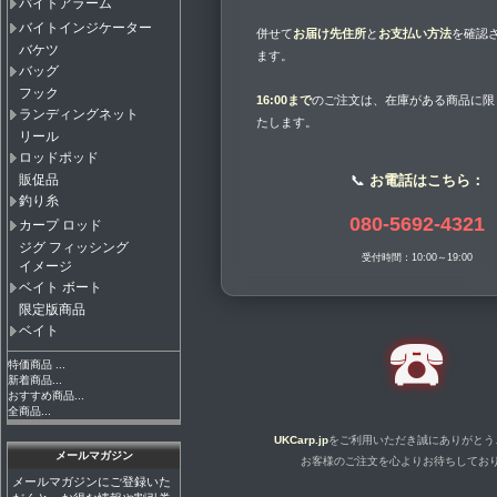
バイトアラーム
バイトインジケーター
併せて
お届け先住所
と
お支払い方法
を確認
バケツ
ます。
バッグ
フック
16:00まで
のご注文は、在庫がある商品に限
ランディングネット
たします。
リール
ロッドポッド
📞
お電話はこちら：
販促品
釣り糸
080-5692-4321
カープ ロッド
ジグ フィッシング
受付時間：10:00～19:00
イメージ
ベイト ボート
限定版商品
ベイト
☎️
特価商品 ...
新着商品...
おすすめ商品...
全商品...
UKCarp.jp
をご利用いただき誠にありがとう
メールマガジン
お客様のご注文を心よりお待ちしてお
メールマガジンにご登録いた