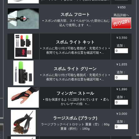
￥650
スポム フロート
商品詳細へ
• スポンの後方部、スイベルがついた部分にねじ
込んで使用します •...
￥3,550
スポム ライト キット
追加：
• スポムに取り付け可能な着脱式・充電式ライト •
夜間でもスポムの着水位置を確認可能 •...
￥1,655
スポム ライト グリーン
追加：
• スポムに取り付け可能な着脱式・充電式ライト •
夜間でもスポムの着水位置を確認可能 •...
￥1,890
フィンガー ストール
追加：
• 指を保護するように設計されています • 柔ら
かいレザーの指 •...
￥3,000
ラージスポム (ブラック)
追加：
ラージブラックベイトロケット 重量（空）：60g
重量（餌付）：180g
た