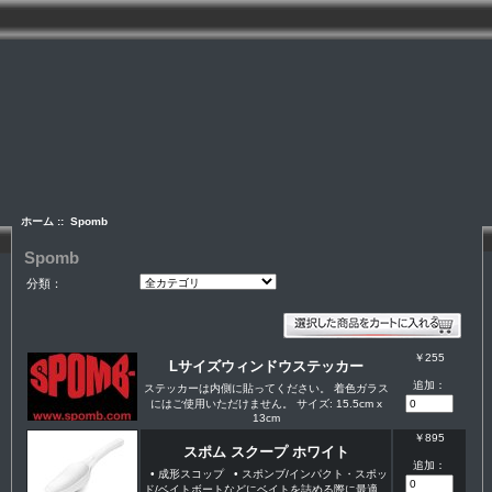
ホーム
:: Spomb
Spomb
分類：
￥255
Lサイズウィンドウステッカー
追加：
ステッカーは内側に貼ってください。 着色ガラス
にはご使用いただけません。 サイズ: 15.5cm x
13cm
￥895
スポム スクープ ホワイト
追加：
• 成形スコップ • スポンブ/インパクト・スポッ
ド/ベイトボートなどにベイトを詰める際に最適...