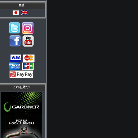
言語
これを見た?