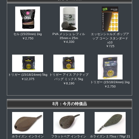
セル (15/20mm) 1kg
PVA メッシュ レフィル
エッセンシャルズ ポップア
35mm x 25m
￥2,750
ップ コーン スタンダード
￥4,330
x10
￥725
トリガー (15/18/24mm) 5kg
トリガー アイス アクティブ
￥12,375
バッグ ミックス 5kg
トリガー (15/18/24mm) 1kg
￥8,190
￥2,750
8月：今月の特価品
ホライズン インライン
フラットペア インライン
ホライズン 2.75oz / 78g/ 21