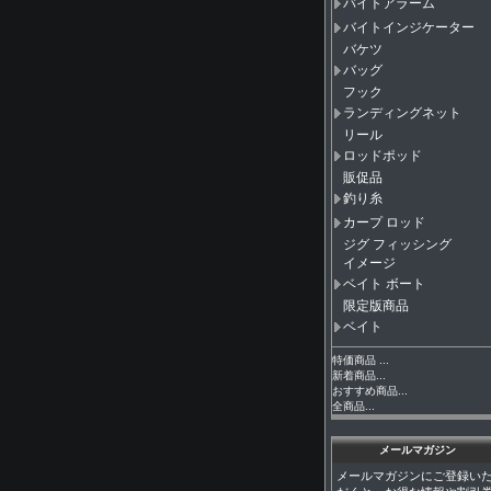
バイトアラーム
バイトインジケーター
バケツ
バッグ
フック
ランディングネット
リール
ロッドポッド
販促品
釣り糸
カープ ロッド
ジグ フィッシング
イメージ
ベイト ボート
限定版商品
ベイト
特価商品 ...
新着商品...
おすすめ商品...
全商品...
メールマガジン
メールマガジンにご登録い