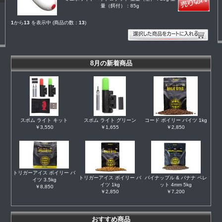
量（餌付）：85g
1
から
13
を表示中 (商品の数：
13
)
8月の新着商品
スポム ライト キット
スポム ライト グリーン
コード ボイリー バイツ 1kg
￥3,550
￥1,655
￥2,850
トリガーアイス ボイリー バ
トリガーアイス ボイリー バ
パイナップル & バナナ ペレ
イツ 3.5kg
イツ 1kg
ット 4mm 5kg
￥8,850
￥2,850
￥7,200
おすすめ商品