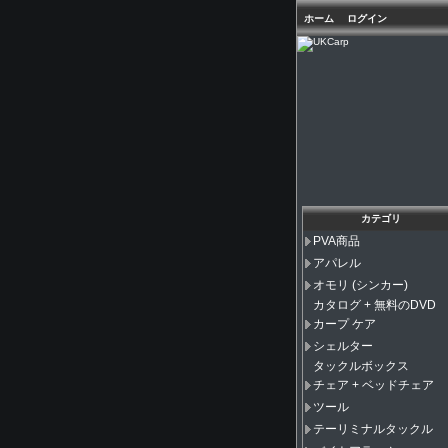
ホーム
ログイン
カテゴリ
PVA商品
アパレル
オモリ (シンカー)
カタログ + 無料のDVD
カープ ケア
シェルター
タックルボックス
チェア + ベッドチェア
ツール
テーリミナルタックル