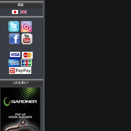
言語
これを見た?