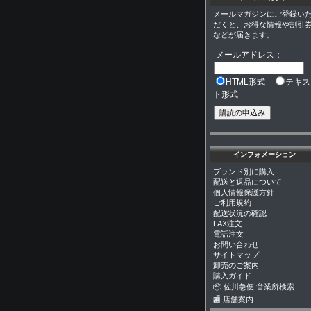
メールマガジンにご登録い
だくと、お得な情報や割引
などが届きます。
メールアドレス：
HTML形式
テキス
ト形式
インフォメーション
ブランド別に購入
配送と返品について
個人情報保護方針
ご利用規約
配送状況の確認
FAX注文
電話注文
お問い合わせ
サイトマップ
卸売のご案内
購入ガイド
📦 佐川急便 営業所検索
🏬 店舗案内