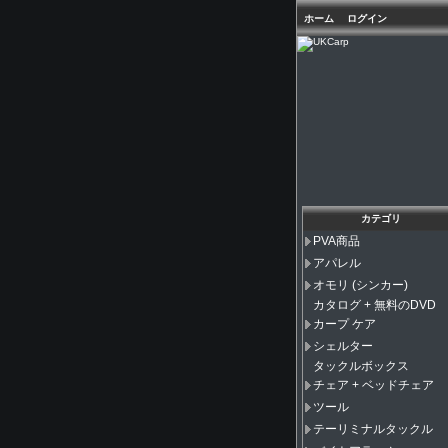
ホーム
ログイン
カテゴリ
PVA商品
アパレル
オモリ (シンカー)
カタログ + 無料のDVD
カープ ケア
シェルター
タックルボックス
チェア + ベッドチェア
ツール
テーリミナルタックル