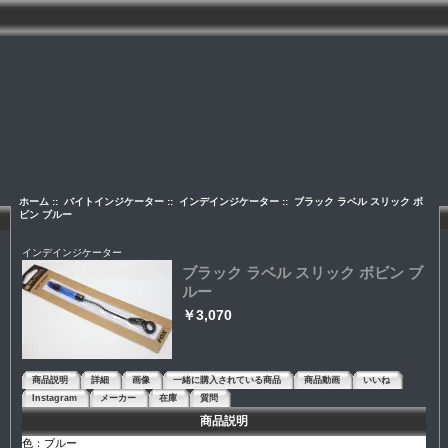
ホーム
::
バイトインジケーター
::
インデインジケーター
:: ブラック ラベル スリック ボ
ビン ブルー
インデインジケーター
ブラック ラベル スリック ボビン ブ
ルー
￥3,070
商品説明
詳細
画像
一緒に購入されている商品
商品動画
いいね
Instagram
メーカー
在庫
質問
商品説明
色：ブルー