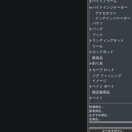
バイトアラーム
バイトインジケーター
アクセサリー
インデインジケーター
バケツ
バッグ
フック
ランディングネット
リール
ロッドポッド
販促品
釣り糸
カープ ロッド
ジグ フィッシング
イメージ
ベイト ボート
限定版商品
ベイト
特価商品 ...
新着商品...
おすすめ商品...
全商品...
メールマガジン