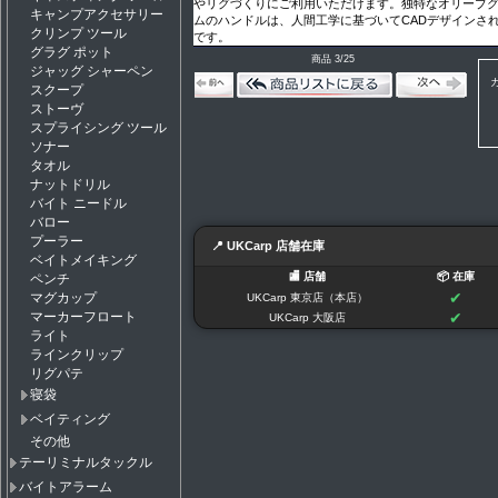
やリグづくりにご利用いただけます。独特なオリーブ
キャンプアクセサリー
ムのハンドルは、人間工学に基づいてCADデザインさ
クリンプ ツール
です。
グラグ ポット
商品 3/25
ジャッグ シャーペン
スクープ
ストーヴ
スプライシング ツール
ソナー
タオル
ナットドリル
バイト ニードル
バロー
プーラー
📍 UKCarp 店舗在庫
ベイトメイキング
🏬 店舗
📦 在庫
ペンチ
✔
マグカップ
UKCarp 東京店（本店）
✔
マーカーフロート
UKCarp 大阪店
ライト
ラインクリップ
リグパテ
寝袋
ベイティング
その他
テーリミナルタックル
バイトアラーム