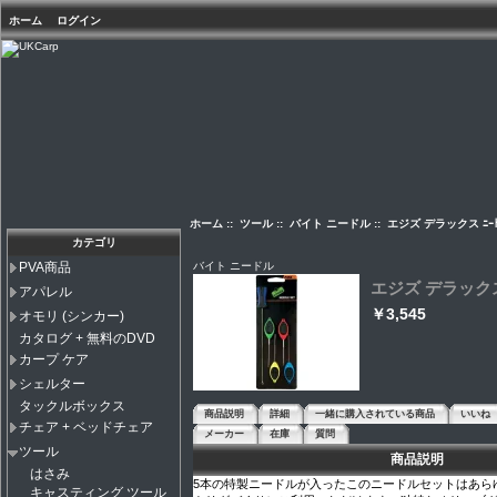
ホーム
ログイン
ホーム
::
ツール
::
バイト ニードル
:: エジズ デラックス ﾆｰﾄﾞ
カテゴリ
バイト ニードル
PVA商品
エジズ デラックス 
アパレル
￥3,545
オモリ (シンカー)
カタログ + 無料のDVD
カープ ケア
シェルター
タックルボックス
商品説明
詳細
一緒に購入されている商品
いいね
チェア + ベッドチェア
メーカー
在庫
質問
ツール
商品説明
はさみ
5本の特製ニードルが入ったこのニードルセットはあら
キャスティング ツール