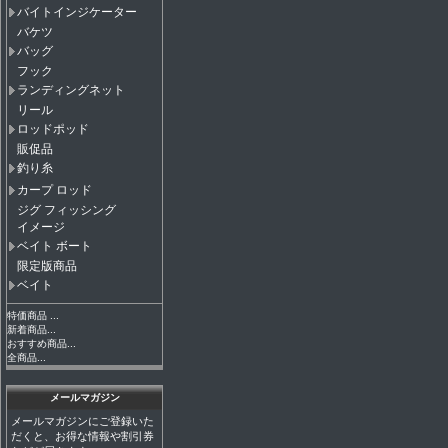
バイトインジケーター
バケツ
バッグ
フック
ランディングネット
リール
ロッドポッド
販促品
釣り糸
カープ ロッド
ジグ フィッシング
イメージ
ベイト ボート
限定版商品
ベイト
特価商品 ...
新着商品...
おすすめ商品...
全商品...
メールマガジン
メールマガジンにご登録いた
だくと、お得な情報や割引券