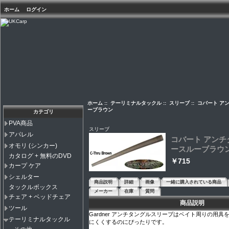
ホーム
ログイン
ホーム
::
テーリミナルタックル
::
スリーブ
:: コバート 
ーブラウン
カテゴリ
PVA商品
スリーブ
アパレル
コバート アン
オモリ (シンカー)
ースルーブラウ
カタログ + 無料のDVD
￥715
カープ ケア
シェルター
商品説明
詳細
画像
一緒に購入されている商品
タックルボックス
メーカー
在庫
質問
チェア + ベッドチェア
商品説明
ツール
Gardner アンチタングルスリーブはベイト周りの用
テーリミナルタックル
にくくするのにぴったりです。