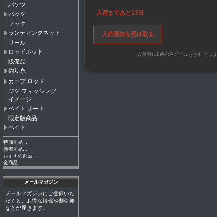
バケツ
入荷まであと13日
バッグ
フック
ランディングネット
入荷通知を受け取る
リール
ロッドポッド
入荷時に1通のみメールをお送りし
販促品
釣り糸
カープ ロッド
ジグ フィッシング
イメージ
ベイト ボート
限定版商品
ベイト
特価商品 ...
新着商品...
おすすめ商品...
全商品...
メールマガジン
メールマガジンにご登録いた
だくと、お得な情報や割引券
などが届きます。