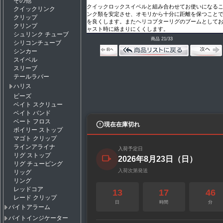
その他
クイックロックスイベルと組み合わせてお使いになる
クイックリンク
ンク類を安定させ、オモリから十分に距離を保つこと
クリップ
を良くします。またヘリコプターリグのブームとして
クリンプ
ャスト時に絡まりにくくします。
シュリンク チューブ
商品 21/33
シリコンチューブ
シンカー
スイベル
スリーブ
テールラバー
ハリス
ビーズ
ベイト スクリュー
ベイト バンド
ベート フロス
現在在庫切れ
ボイリー ストップ
マゴト クリップ
ラインアライナ
入荷予定日
リグ ストップ
2026年8月23日（日）
リグ チュービング
入荷次第発送
リッグ
リング
レッドコア
13
17
46
レード クリップ
日
時間
分
バイトアラーム
バイトインジケーター