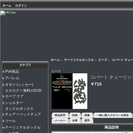
ホーム
ログイン
ホーム
::
テーリミナルタックル
::
ビーズ
:: コバート チュ
カテゴリ
ビーズ
PVA商品
コバート チューリッ
アパレル
￥715
オモリ (シンカー)
カタログ + 無料のDVD
カープ ケア
シェルター
タックルボックス
チェア + ベッドチェア
商品説明
詳細
画像
一緒に購入されている商品
ツール
メーカー
在庫
質問
商品説明
テーリミナルタックル