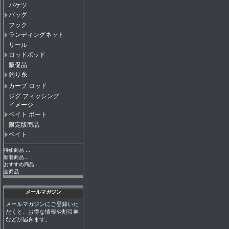
バケツ
バッグ
フック
ランディングネット
リール
ロッドポッド
販促品
釣り糸
カープ ロッド
ジグ フィッシング
イメージ
ベイト ボート
限定版商品
ベイト
特価商品 ...
新着商品...
おすすめ商品...
全商品...
メールマガジン
メールマガジンにご登録いた
だくと、お得な情報や割引券
などが届きます。