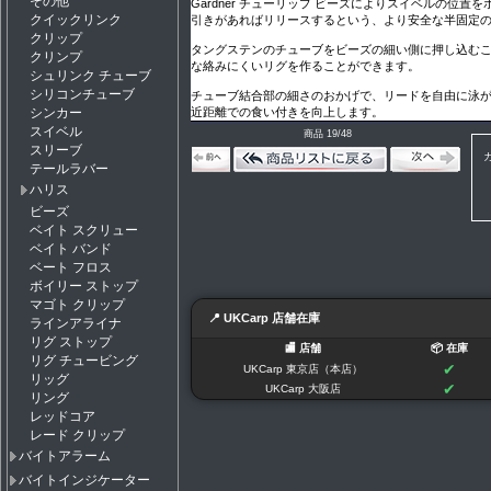
その他
Gardner チューリップ ビーズによりスイベルの位置
クイックリンク
引きがあればリリースするという、より安全な半固定
クリップ
タングステンのチューブをビーズの細い側に押し込む
クリンプ
な絡みにくいリグを作ることができます。
シュリンク チューブ
シリコンチューブ
チューブ結合部の細さのおかげで、リードを自由に泳
近距離での食い付きを向上します。
シンカー
スイベル
商品 19/48
スリーブ
テールラバー
ハリス
ビーズ
ベイト スクリュー
ベイト バンド
ベート フロス
ボイリー ストップ
マゴト クリップ
📍 UKCarp 店舗在庫
ラインアライナ
リグ ストップ
🏬 店舗
📦 在庫
リグ チュービング
✔
UKCarp 東京店（本店）
リッグ
✔
UKCarp 大阪店
リング
レッドコア
レード クリップ
バイトアラーム
バイトインジケーター