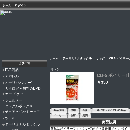
ホーム
ログイン
ホーム
::
テーリミナルタックル
::
リッグ
:: CB-5 ボイリ
カテゴリ
リッグ
PVA商品
CB-5 ボイリー
アパレル
￥330
オモリ (シンカー)
カタログ + 無料のDVD
カープ ケア
シェルター
タックルボックス
商品説明
詳細
画像
一緒に購入されている商品
チェア + ベッドチェア
メーカー
在庫
質問
ツール
商品説明
テーリミナルタックル
簡単にボイリーフィッシングができる仕掛です。ボイ