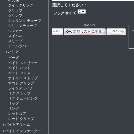
その他
選択してください：
クイックリンク
クリップ
フック サイズ
クリンプ
シュリンク チューブ
商品 1/22
シリコンチューブ
シンカー
スイベル
スリーブ
テールラバー
ハリス
ビーズ
ベイト スクリュー
ベイト バンド
ベート フロス
ボイリー ストップ
マゴト クリップ
ラインアライナ
リグ ストップ
リグ チュービング
リッグ
リング
レッドコア
レード クリップ
バイトアラーム
バイトインジケーター