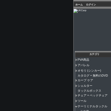
ホーム
ログイン
カテゴリ
PVA商品
アパレル
オモリ (シンカー)
カタログ + 無料のDVD
カープ ケア
シェルター
タックルボックス
チェア + ベッドチェア
ツール
テーリミナルタックル