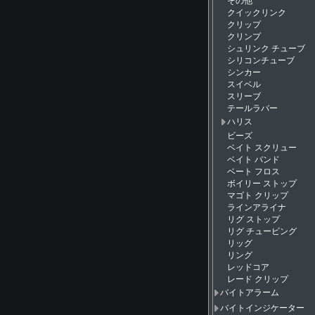
その他
クイックリンク
クリップ
クリンプ
シュリンク チューブ
シリコンチューブ
シンカー
スイベル
スリーブ
テールラバー
ハリス
ビーズ
ベイト スクリュー
ベイト バンド
ベート フロス
ボイリー ストップ
マゴト クリップ
ラインアライナ
リグ ストップ
リグ チュービング
リッグ
リング
レッドコア
レード クリップ
バイトアラーム
バイトインジケーター