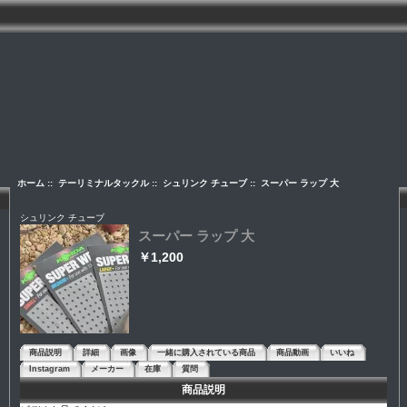
ホーム
::
テーリミナルタックル
::
シュリンク チューブ
:: スーパー ラップ 大
シュリンク チューブ
スーパー ラップ 大
￥1,200
商品説明
詳細
画像
一緒に購入されている商品
商品動画
いいね
Instagram
メーカー
在庫
質問
商品説明