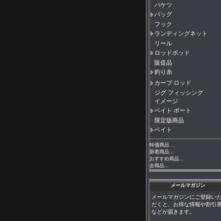
バケツ
バッグ
フック
ランディングネット
リール
ロッドポッド
販促品
釣り糸
カープ ロッド
ジグ フィッシング
イメージ
ベイト ボート
限定版商品
ベイト
特価商品 ...
新着商品...
おすすめ商品...
全商品...
メールマガジン
メールマガジンにご登録い
だくと、お得な情報や割引
などが届きます。