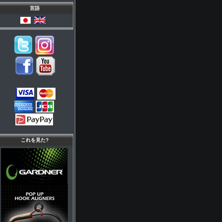
言語
これを見た?