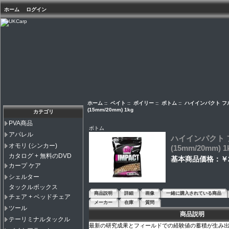
ホーム
ログイン
ホーム
::
ベイト
::
ボイリー
::
ボトム
:: ハイインパクト 
(15mm/20mm) 1kg
カテゴリ
PVA商品
ボトム
アパレル
ハイインパクト 
オモリ (シンカー)
(15mm/20mm) 1
カタログ + 無料のDVD
基本商品価格：
￥
カープ ケア
シェルター
タックルボックス
商品説明
詳細
画像
一緒に購入されている商品
チェア + ベッドチェア
メーカー
在庫
質問
ツール
商品説明
テーリミナルタックル
最新の研究成果とフィールドでの経験値の蓄積が生み