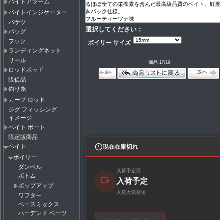
バイトアラーム
るほぼ全ての栄養素を含んだ最高級品質のベイト。鮮
きパック仕様。
バイトインジケーター
フルーティーツナ味
バケツ
選択してください：
バッグ
フック
ボイリー サイズ
ランディングネット
リール
商品 17/19
ロッドポッド
販促品
釣り糸
カープ ロッド
ジグ フィッシング
イメージ
ベイト ボート
限定版商品
ベイト
現在在庫切れ
ボイリー
ダンベル
入荷予定日
ボトム
入荷予定
ポップアップ
入荷次第発送
ワフター
ベースミックス
ハーデンド ベーツ