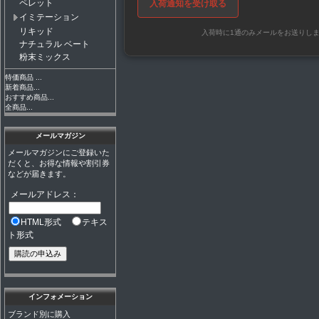
ペレット
入荷通知を受け取る
イミテーション
リキッド
入荷時に1通のみメールをお送りし
ナチュラル ベート
粉末ミックス
特価商品 ...
新着商品...
おすすめ商品...
全商品...
メールマガジン
メールマガジンにご登録いた
だくと、お得な情報や割引券
などが届きます。
メールアドレス：
HTML形式
テキス
ト形式
インフォメーション
ブランド別に購入